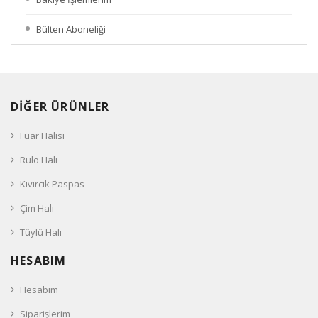
Bülten Aboneliği
DİĞER ÜRÜNLER
Fuar Halısı
Rulo Halı
Kıvırcık Paspas
Çim Halı
Tüylü Halı
HESABIM
Hesabım
Siparişlerim