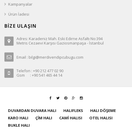
Kampanyalar
Ürün İadesi
BİZE ULAŞIN
Adres: Karadeniz Mah. Eski Edirne Asfaltı No:394
Metris Cezaevi Karşısı Gaziosmanpaşa - İstanbul
Email : bilgi@merdivendipcubugu.com
Telefon : +90 212 477 02 90
Gsm : +90 541 465 44 14
DUVARDAN DUVARA HALI
HALIFLEKS
HALI DÖŞEME
KARO HALI
ÇİM HALI
CAMİ HALISI
OTEL HALISI
BUKLE HALI