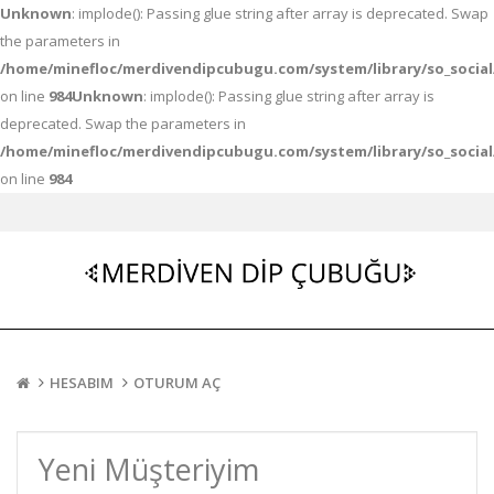
Unknown
: implode(): Passing glue string after array is deprecated. Swap
the parameters in
/home/minefloc/merdivendipcubugu.com/system/library/so_socia
on line
984
Unknown
: implode(): Passing glue string after array is
deprecated. Swap the parameters in
/home/minefloc/merdivendipcubugu.com/system/library/so_socia
on line
984
HESABIM
OTURUM AÇ
Yeni Müşteriyim