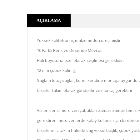
AÇIKLAMA
Yüksek kaliteli prinç malzemeden üretilmiştir.
10 Farklı Renk ve Desende Mevcut
Halı boyutuna özel olarak seçilmesi gereklidir.
12 mm çubuk kalınlığı
Sağlam tutuş sağlar, kendi kendine montaja uygundur.
Ürünler takım olarak gönderilir ve montaj gerektirir.
Vision serisi merdiven çubukları zaman zaman temizlik 
gerektiren merdivenlerde kolay kullanım için birebir ür
Ürünlerimiz takım halinde sağ ve sol başlık, çubuk yada 