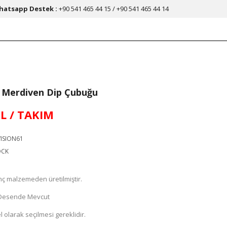
hatsapp Destek :
+90 541 465 44 15 / +90 541 465 44 14
si Merdiven Dip Çubuğu
TL / TAKIM
ISION61
OCK
inç malzemeden üretilmiştir.
e Desende Mevcut
 olarak seçilmesi gereklidir.