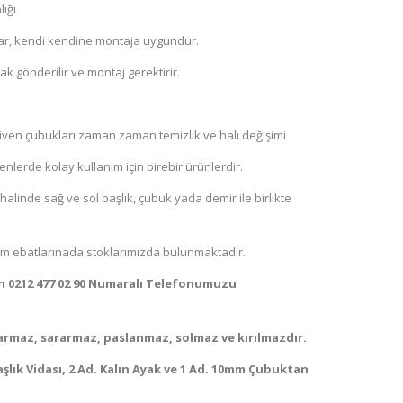
ığı
ar, kendi kendine montaja uygundur.
ak gönderilir ve montaj gerektirir.
diven çubukları zaman zaman temizlik ve halı değişimi
nlerde kolay kullanım için birebir ürünlerdir.
halinde sağ ve sol başlık, çubuk yada demir ile birlikte
0 cm ebatlarınada stoklarımızda bulunmaktadır.
çin 0212 477 02 90 Numaralı Telefonumuzu
armaz, sararmaz, paslanmaz, solmaz ve kırılmazdır.
Başlık Vidası, 2 Ad. Kalın Ayak ve 1 Ad. 10mm Çubuktan