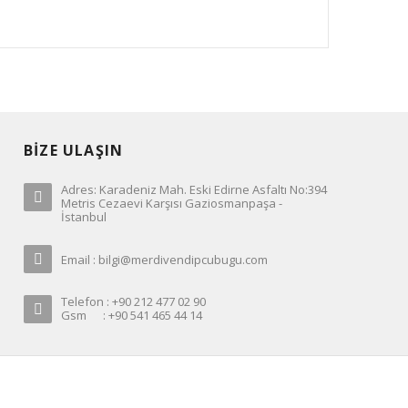
BİZE ULAŞIN
Adres: Karadeniz Mah. Eski Edirne Asfaltı No:394
Metris Cezaevi Karşısı Gaziosmanpaşa -
İstanbul
Email : bilgi@merdivendipcubugu.com
Telefon : +90 212 477 02 90
Gsm : +90 541 465 44 14