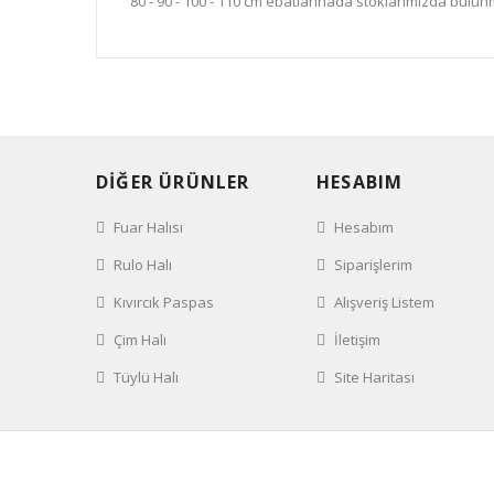
80 - 90 - 100 - 110 cm ebatlarınada stoklarımızda bulun
DİĞER ÜRÜNLER
HESABIM
Fuar Halısı
Hesabım
Rulo Halı
Siparişlerim
Kıvırcık Paspas
Alışveriş Listem
Çim Halı
İletişim
Tüylü Halı
Site Haritası