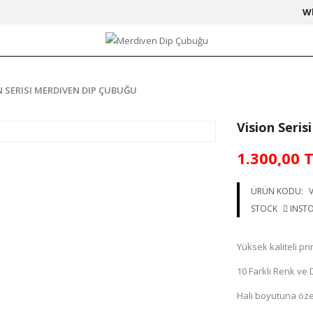
W
N SERISI MERDIVEN DIP ÇUBUĞU
Vision Seri
1.300,00 
ÜRÜN KODU:
V
STOCK
INST
Yüksek kaliteli pr
10 Farklı Renk v
Halı boyutuna özel