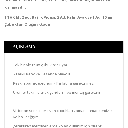
Ürünlerimiz Kararmaz, sararmaz, paslanmaz, solmaz ve
kırılmazdır.
1 TAKIM : 2 ad. Başlık Vidası, 2 Ad. Kalın Ayak ve 1 Ad. 10mm
Çubuktan Oluşmaktadır.
AÇIKLAMA
Tek bir ölçü tüm çubuklara uyar
7 Farklı Renk ve Desende Mevcut
Keskin parlak görünüm - Parlatma gerektirmez.
Ürünler takım olarak gönderilir ve montaj gerektirir.
Victorian serisi merdiven çubukları zaman zaman temizlik
ve halı değişimi
gerektiren merdivenlerde kolay kullanım için birebir