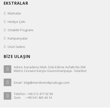
EKSTRALAR
Markalar
Hediye Çeki
Ortaklık Programı
Kampanyalar
Ürün İadesi
BİZE ULAŞIN
Adres: Karadeniz Mah. Eski Edirne Asfaltı No:394
Metris Cezaevi Karşısı Gaziosmanpaşa - İstanbul
Email : bilgi@merdivendipcubugu.com
Telefon : +90 212 477 02 90
Gsm : +90 541 465 44 14