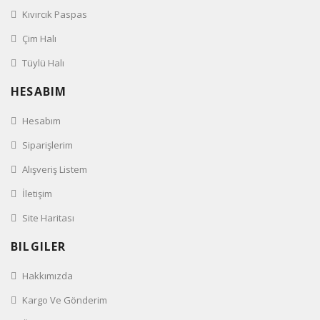
Kıvırcık Paspas
Çim Halı
Tüylü Halı
HESABIM
Hesabım
Siparişlerim
Alışveriş Listem
İletişim
Site Haritası
BILGILER
Hakkımızda
Kargo Ve Gönderim