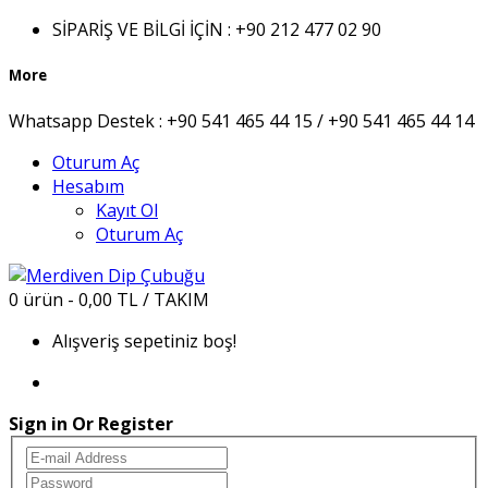
SİPARİŞ VE BİLGİ İÇİN :
+90 212 477 02 90
More
Whatsapp Destek :
+90 541 465 44 15 / +90 541 465 44 14
Oturum Aç
Hesabım
Kayıt Ol
Oturum Aç
0 ürün - 0,00 TL / TAKIM
Alışveriş sepetiniz boş!
Sign in Or Register