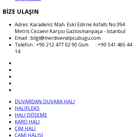
BİZE ULAŞIN
Adres: Karadeniz Mah. Eski Edirne Asfaltı No:394
Metris Cezaevi Karşısı Gaziosmanpaşa - İstanbul
Email : bilgi@merdivendipcubugu.com
Telefon : +90 212 477 02 90
Gsm : +90 541 465 44
14
DUVARDAN DUVARA HALI
HALIFLEKS
HALI DÖŞEME
KARO HALI
ÇİM HALI
CAMİ HALISI