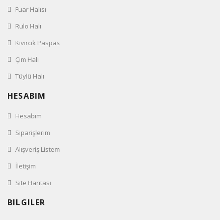
Fuar Halısı
Rulo Halı
Kıvırcık Paspas
Çim Halı
Tüylü Halı
HESABIM
Hesabım
Siparişlerim
Alışveriş Listem
İletişim
Site Haritası
BILGILER