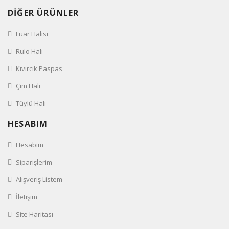
DİĞER ÜRÜNLER
Fuar Halısı
Rulo Halı
Kıvırcık Paspas
Çim Halı
Tüylü Halı
HESABIM
Hesabım
Siparişlerim
Alışveriş Listem
İletişim
Site Haritası