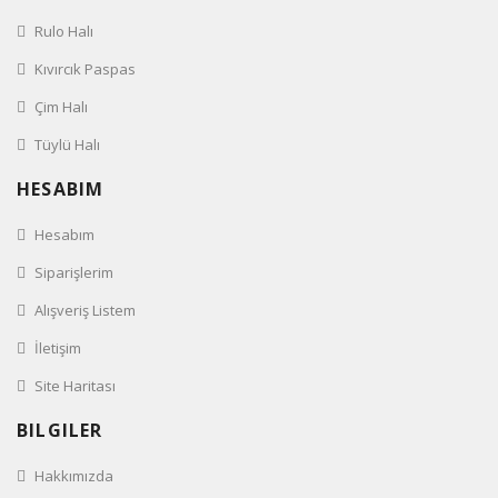
Rulo Halı
Kıvırcık Paspas
Çim Halı
Tüylü Halı
HESABIM
Hesabım
Siparişlerim
Alışveriş Listem
İletişim
Site Haritası
BILGILER
Hakkımızda