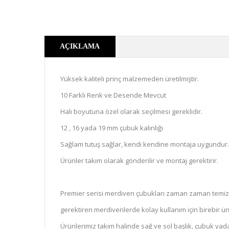
AÇIKLAMA
Yüksek kaliteli prinç malzemeden üretilmiştir.
10 Farklı Renk ve Desende Mevcut
Halı boyutuna özel olarak seçilmesi gereklidir.
12 , 16 yada 19 mm çubuk kalınlığı
Sağlam tutuş sağlar, kendi kendine montaja uygundur.
Ürünler takım olarak gönderilir ve montaj gerektirir.
Premier serisi merdiven çubukları zaman zaman temizli
gerektiren merdivenlerde kolay kullanım için birebir ür
Ürünlerimiz takım halinde sağ ve sol başlık, çubuk yada 