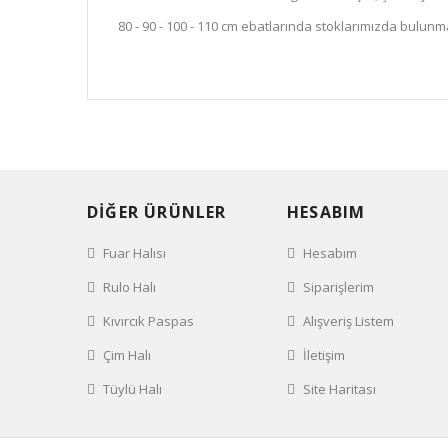
80 - 90 - 100 - 110 cm ebatlarında stoklarımızda bulunm
DİĞER ÜRÜNLER
HESABIM
Fuar Halısı
Hesabım
Rulo Halı
Siparişlerim
Kıvırcık Paspas
Alışveriş Listem
Çim Halı
İletişim
Tüylü Halı
Site Haritası