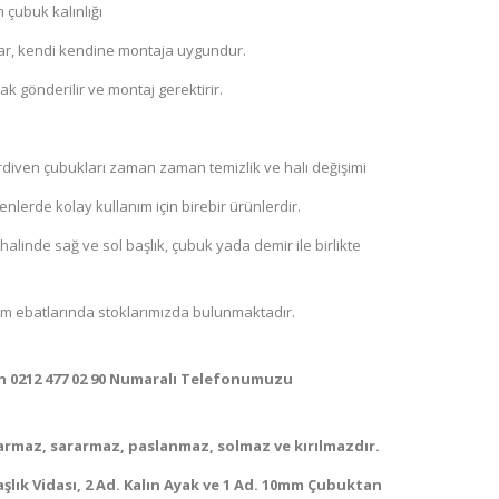
 çubuk kalınlığı
ar, kendi kendine montaja uygundur.
ak gönderilir ve montaj gerektirir.
rdiven çubukları zaman zaman temizlik ve halı değişimi
nlerde kolay kullanım için birebir ürünlerdir.
halinde sağ ve sol başlık, çubuk yada demir ile birlikte
0 cm ebatlarında stoklarımızda bulunmaktadır.
çin 0212 477 02 90 Numaralı Telefonumuzu
armaz, sararmaz, paslanmaz, solmaz ve kırılmazdır.
Başlık Vidası, 2 Ad. Kalın Ayak ve 1 Ad. 10mm Çubuktan