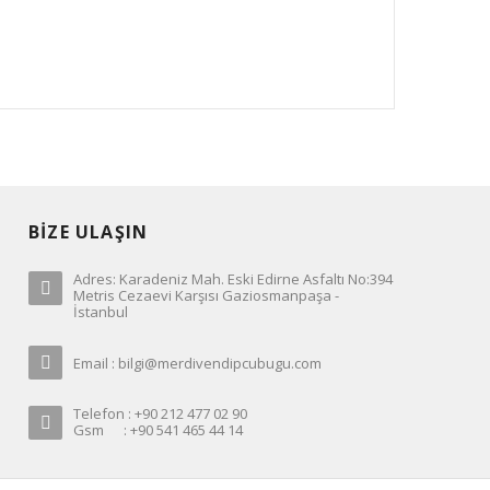
BİZE ULAŞIN
Adres: Karadeniz Mah. Eski Edirne Asfaltı No:394
Metris Cezaevi Karşısı Gaziosmanpaşa -
İstanbul
Email : bilgi@merdivendipcubugu.com
Telefon : +90 212 477 02 90
Gsm : +90 541 465 44 14