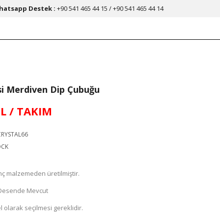
hatsapp Destek :
+90 541 465 44 15 / +90 541 465 44 14
isi Merdiven Dip Çubuğu
TL / TAKIM
RYSTAL66
OCK
inç malzemeden üretilmiştir.
e Desende Mevcut
 olarak seçilmesi gereklidir.