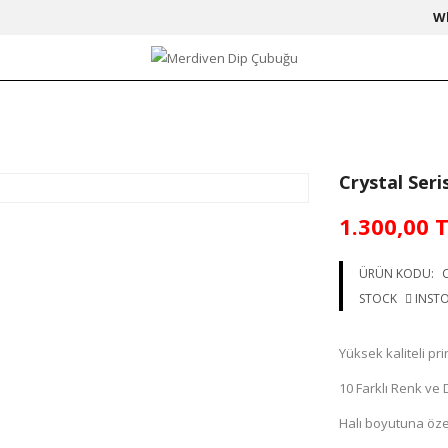
W
Crystal Ser
1.300,00 
ÜRÜN KODU:
C
STOCK
INST
Yüksek kaliteli pr
10 Farklı Renk v
Halı boyutuna özel