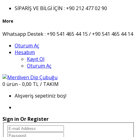
SİPARİŞ VE BİLGİ İÇİN :
+90 212 477 02 90
More
Whatsapp Destek :
+90 541 465 44 15 / +90 541 465 44 14
Oturum Aç
Hesabım
Kayıt Ol
Oturum Aç
0 ürün - 0,00 TL / TAKIM
Alışveriş sepetiniz boş!
Sign in Or Register