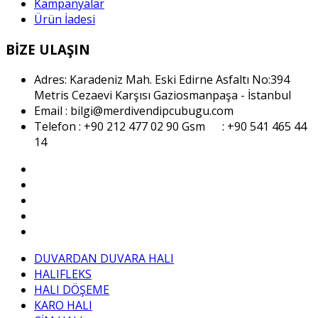
Kampanyalar
Ürün İadesi
BİZE ULAŞIN
Adres: Karadeniz Mah. Eski Edirne Asfaltı No:394
Metris Cezaevi Karşısı Gaziosmanpaşa - İstanbul
Email : bilgi@merdivendipcubugu.com
Telefon : +90 212 477 02 90
Gsm : +90 541 465 44
14
DUVARDAN DUVARA HALI
HALIFLEKS
HALI DÖŞEME
KARO HALI