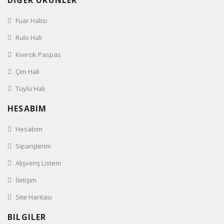
DİĞER ÜRÜNLER
Fuar Halısı
Rulo Halı
Kıvırcık Paspas
Çim Halı
Tüylü Halı
HESABIM
Hesabım
Siparişlerim
Alışveriş Listem
İletişim
Site Haritası
BILGILER